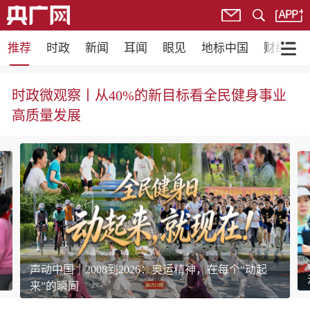
推荐
时政
新闻
耳闻
眼见
地标中国
财经
时政微观察丨从40%的新目标看全民健身事业
高质量发展
一习话丨“全民健身计划就是国民幸福计划”
声动中国｜2008到2026：奥运精神，在每个“动起
来”的瞬间